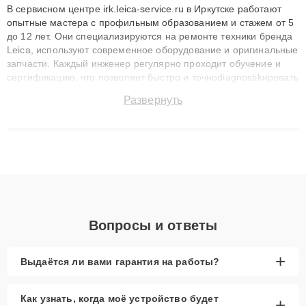
В сервисном центре irk.leica-service.ru в Иркутске работают
опытные мастера с профильным образованием и стажем от 5
до 12 лет. Они специализируются на ремонте техники бренда
Leica, используют современное оборудование и оригинальные
запчасти. Каждый инженер регулярно проходит обучение и
сертификацию, что позволяет быстро и точноdiagnostikировать
поломки и восстанавливать технику с сохранением гарантии
Развернуть
до 3 лет. Наши мастера решают сложные случаи: от замены
матриц и материнских плат до ремонта после залития и
восстановления данных. Благодаря высокой квалификации и
ответственному подходу клиенты получают быстрый,
качественный ремонт и понятные объяснения по результатам
диагностики.
Вопросы и ответы
+
Выдаётся ли вами гарантия на работы?
Как узнать, когда моё устройство будет
+