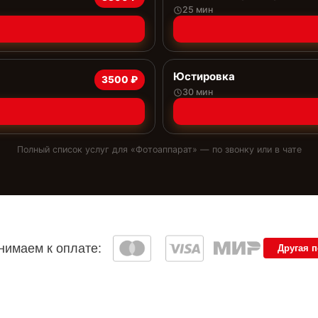
25 мин
Юстировка
3500 ₽
30 мин
Полный список услуг для «
Фотоаппарат
» — по звонку или в чате
имаем к оплате:
Другая 